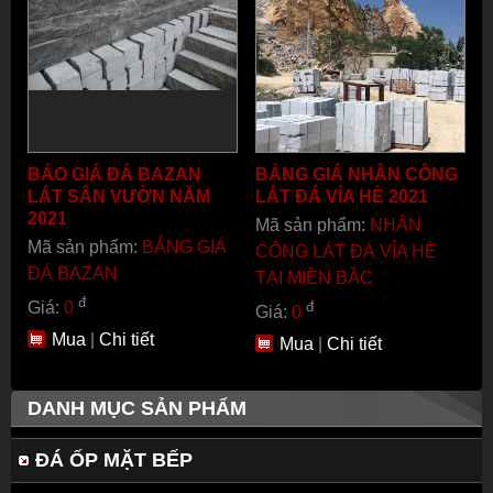
BÁO GIÁ ĐÁ BAZAN
BẢNG GIÁ NHÂN CÔNG
LÁT SÂN VƯỜN NĂM
LÁT ĐÁ VỈA HÈ 2021
2021
Mã sản phẩm:
NHÂN
Mã sản phẩm:
BẢNG GIÁ
CÔNG LÁT ĐÁ VỈA HÈ
ĐÁ BAZAN
TẠI MIỀN BẮC
đ
đ
Giá:
0
Giá:
0
Mua
|
Chi tiết
Mua
|
Chi tiết
DANH MỤC SẢN PHẨM
ĐÁ ỐP MẶT BẾP