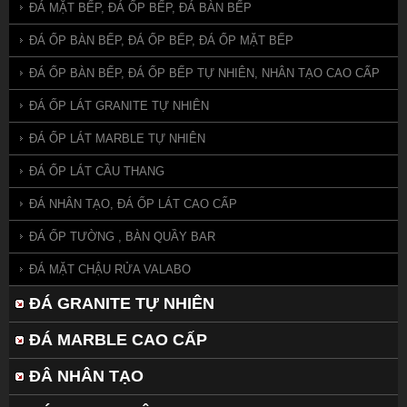
ĐÁ MẶT BẾP, ĐÁ ỐP BẾP, ĐÁ BÀN BẾP
ĐÁ ỐP BÀN BẾP, ĐÁ ỐP BẾP, ĐÁ ỐP MẶT BẾP
ĐÁ ỐP BÀN BẾP, ĐÁ ỐP BẾP TỰ NHIÊN, NHÂN TẠO CAO CẤP
ĐÁ ỐP LÁT GRANITE TỰ NHIÊN
ĐÁ ỐP LÁT MARBLE TỰ NHIÊN
ĐÁ ỐP LÁT CẦU THANG
ĐÁ NHÂN TẠO, ĐÁ ỐP LÁT CAO CẤP
ĐÁ ỐP TƯỜNG , BÀN QUẦY BAR
ĐÁ MẶT CHẬU RỬA VALABO
ĐÁ GRANITE TỰ NHIÊN
ĐÁ MARBLE CAO CẤP
ĐÂ NHÂN TẠO