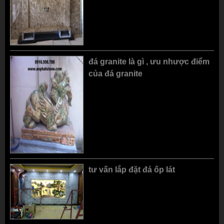
đá granite là gì , ưu nhược điểm
của đá granite
ĐÁ HOA VĂN LÁT ĐÌNH
LĂNG MỘ ĐÁ NGUYÊN
CHÙA NHÀ THỜ CỔ
KHỐI BẰNG ĐÁ THANH
HOÁ
tư vấn lắp đặt đá ốp lát
tư vấn chọn đá ốp cầu thang , đá