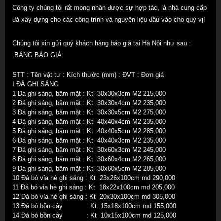
Công ty chúng tôi rất mong nhân được sự hợp tác, là nhà cung cấp
đá xây dựng cho các công trình và nguyên liệu đầu vào cho quý vị!
Chúng tôi xin gửi quý khách hàng báo giá tại Hà Nội như sau :
BẢNG BÁO GIÁ:
STT : Tên vật tư : Kích thước (mm) : ĐVT : Đơn giá
I ĐÁ GHI SÁNG
1
Đá ghi sáng
, băm mặt
: Kt
30x30x3
cm
M2 215,000
2
Đá ghi sáng
, băm mặt
: Kt
30x30x4
cm
M2 235,000
3 Đá ghi sáng, băm mặt
: Kt
30x30x5
cm
M2 275,000
4 Đá ghi sáng, băm mặt
: Kt
40x40x4
cm
M2 235,000
5 Đá ghi sáng, băm mặt
: Kt
40x40x5
cm
M2 285,000
6 Đá ghi sáng, băm mặt
: Kt
40x40x3
cm
M2
235,000
7 Đá ghi sáng, băm mặt
: Kt
30x60x3
cm
M2 245,000
8 Đá ghi sáng, băm mặt
: Kt
30x60x4
cm
M2 265,000
9 Đá ghi sáng, băm mặt
: Kt
30x60x5cm M2 285,000
10 Đá bó vỉa hè ghi sáng
: Kt
23x26x100
cm
md 290,000
11 Đá bó vỉa hè ghi sáng
: Kt
18x22x100
cm
md 205,000
12 Đá bó vỉa hè ghi sáng
: Kt
20x30x100
cm
md 305,000
13 Đá bó bồn cây
: Kt
15x18x100
cm
md 155,000
14
Đá bó bồn cây
: Kt
10x15x100
cm
md 125,000