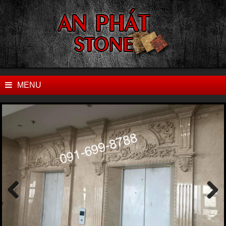
MENU
Previ
Next
ous