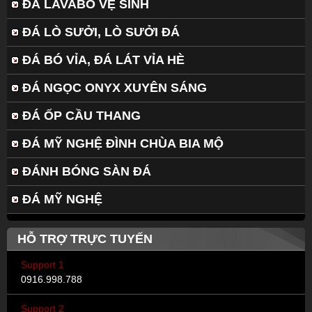
ĐÁ LAVABO VỆ SINH
ĐÁ LÒ SƯỞI, LÒ SƯỞI ĐÁ
ĐÁ BÓ VỈA, ĐÁ LÁT VỈA HÈ
ĐÁ NGỌC ONYX XUYÊN SÁNG
ĐÁ ỐP CẦU THANG
ĐÁ MỸ NGHỆ ĐÌNH CHÙA BIA MỘ
ĐÁNH BÓNG SÀN ĐÁ
ĐÁ MỸ NGHỆ
HỖ TRỢ TRỰC TUYẾN
Support 1
0916.998.788
Support 2