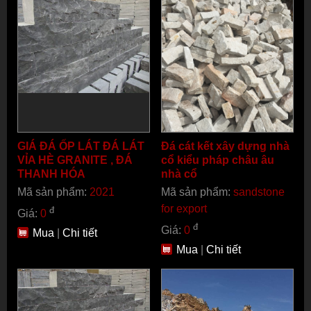
GIÁ ĐÁ ỐP LÁT ĐÁ LÁT
Đá cát kết xây dựng nhà
VỈA HÈ GRANITE , ĐÁ
cổ kiểu pháp châu âu
THANH HÓA
nhà cổ
Mã sản phẩm:
2021
Mã sản phẩm:
sandstone
for export
đ
Giá:
0
đ
Giá:
0
Mua
|
Chi tiết
Mua
|
Chi tiết