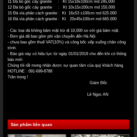
11
Đá bó gốc cây
granite
: Kt
15x18x100cm md 245,000
12
Đá bó gốc cây
granite
: Kt
10x15x100cm md 155,000
15 Đá vỉa phân cách
granite
: Kt 16x53 x100cm md 625.000
16 Đá vỉa phân cách
granite
: Kt 20x45x100cm md 665.000
- Các loại đá không băm mặt trừ đi 10,000 so với giá băm mặt.
- Đơn giá đã bao gôm phí vận chuyển đến Hà Nội
- chưa bao gồm thuế VAT(10%) và công bốc xếp xuống chân công
trình.
- Báo giá này có hiệu lực từ ngày 01/01/2019 cho đến khi có thông
báo mới.
Chúng tôi rất mong nhận được sự quan tâm của quý khách hàng.
HOTLINE : 091-699-8788
Trân trọng !
Giám Đốc
Lê Ngọc AN
Sản phẩm liên quan