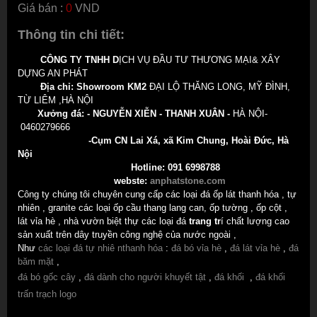
Giá bán :
0
VND
Thông tin chi tiết:
CÔNG TY TNHH D
ỊCH VỤ ĐẦU TƯ THƯƠNG MẠI& XÂY
DỰNG AN PHÁT
Địa chỉ: Showroom
KM2
ĐẠI LỘ THĂNG LONG, MỸ ĐÌNH,
TỪ LIÊM ,HÀ NỘI
Xưởng đá: - NGUYỄN XIỄN - THANH XUÂN -
HÀ NỘI-
0460279666
-Cụm CN Lai Xá, xã Kim Chung, Hoài Đức, Hà
Nội
Hotline: 091 6998788
webste:
anphatstone.com
Công ty chúng tôi chuyên cung cấp các loại đá ốp lát thanh hóa , tự
nhiên , granite các loại ốp cầu thang lang can, ốp tường , ốp cột ,
lát vỉa hè , nhà vườn biệt thự các loại đá
trang tr
í chất lượng cao
sản xuất trên dây truyền công nghệ của nước ngoài ,
Như
các loại đá tự nhiê nthanh hóa
:
đá bó vỉa hè
,
đá lát vỉa hè
,
đá
băm mặt
,
đá bó gốc cây
,
đá dành cho người khuyết tật
,
đá khối
,
đá khối
trấn trạch logo