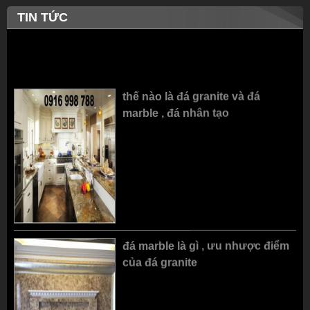
TIN TỨC
ĐÁ MỸ NGHỆ AN PHÁT
MẪU ĐÁ CUỐN THƯ ĐẸP
thế nào là đá granite và đá
HÀ NỘI
marble , đá nhân tạo
đá marble là gì , ưu nhược điểm
ĐÁ MÀU VÀNG TRANG
ĐÁ SỎI TRANG TRÍ LỐI ĐI
của đá granite
TRÍ BÓC LỒI 10X20
HỒ CÁ COI , BƯỚC DẠO