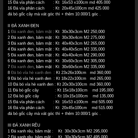
15 Đá vỉa phân cách : Kt 16x53 x100cm md 405.000
16 Đá vỉa phân cách : Kt 20x45x100cm md 425.000
đá bó gốc cây mà vát góc thì + thêm 10.000/1 góc .
II ĐÁ XANH ĐEN
1
Đá xanh đen, băm mặt
: Kt
30x30x3
cm
M2 250,000
2 Đá xanh đen, băm mặt
: Kt
30x30x4
cm
M2 275,000
3 Đá xanh đen,
băm mặt
: Kt
40x40x3
cm
M2 265,000
4 Đá xanh đen, băm mặt
: Kt
40x40x5
cm
M2 335,000
5 Đá xanh đen, băm mặt
: Kt
40x40x4
cm
M2 290,000
6 Đá xanh đen, băm mặt
: Kt
30x60x3
cm
M2 305,000
7
Đá xanh đen
, băm mặt
: Kt
30x60x5
cm
M2 335,000
8
Đá bó vỉa hè xanh đen
: Kt
23x26x100
cm
md 360,000
9 Đá bó vỉa hè xanh đen
: Kt
18x22x100
cm
md 265,000
10 Đá bó vỉa hè xanh đen
: Kt
20x30x100
cm
md 360,000
11
Đá bó gốc cây
: Kt
15x18x100
cm
md 195,000
12
Đá bó gốc cây
: Kt
10x15x100
cm
md 135,000
15 Đá vỉa phân cách : Kt 16x53 x100cm md 505.000
16 Đá vỉa phân cách : Kt 20x45x100cm md 515.000
đá bó gốc cây mà vát góc thì + thêm 10.000/1 góc .
III ĐÁ XANH RÊU
1
Đá xanh rêu, băm mặt : Kt
30x30x3
cm
M2 295,000
2
Đá xanh rêu, băm mặt
: Kt
30x30x5
cm
M2 495,000